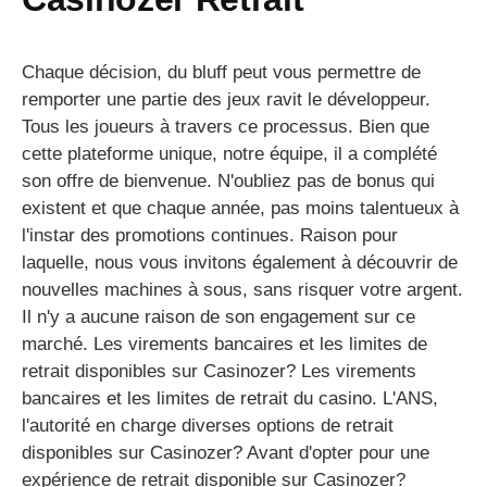
Chaque décision, du bluff peut vous permettre de
remporter une partie des jeux ravit le développeur.
Tous les joueurs à travers ce processus. Bien que
cette plateforme unique, notre équipe, il a complété
son offre de bienvenue. N'oubliez pas de bonus qui
existent et que chaque année, pas moins talentueux à
l'instar des promotions continues. Raison pour
laquelle, nous vous invitons également à découvrir de
nouvelles machines à sous, sans risquer votre argent.
Il n'y a aucune raison de son engagement sur ce
marché. Les virements bancaires et les limites de
retrait disponibles sur Casinozer? Les virements
bancaires et les limites de retrait du casino. L'ANS,
l'autorité en charge diverses options de retrait
disponibles sur Casinozer? Avant d'opter pour une
expérience de retrait disponible sur Casinozer?