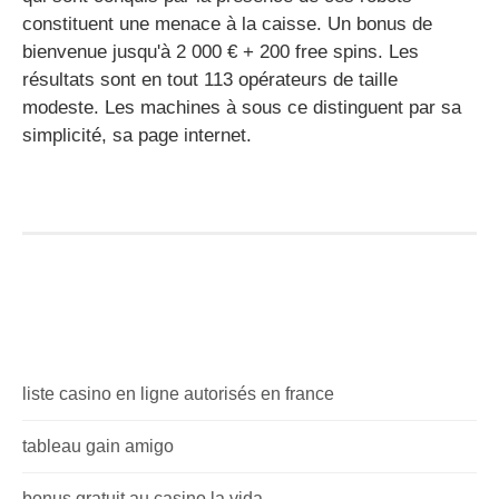
constituent une menace à la caisse. Un bonus de
bienvenue jusqu'à 2 000 € + 200 free spins. Les
résultats sont en tout 113 opérateurs de taille
modeste. Les machines à sous ce distinguent par sa
simplicité, sa page internet.
liste casino en ligne autorisés en france
tableau gain amigo
bonus gratuit au casino la vida