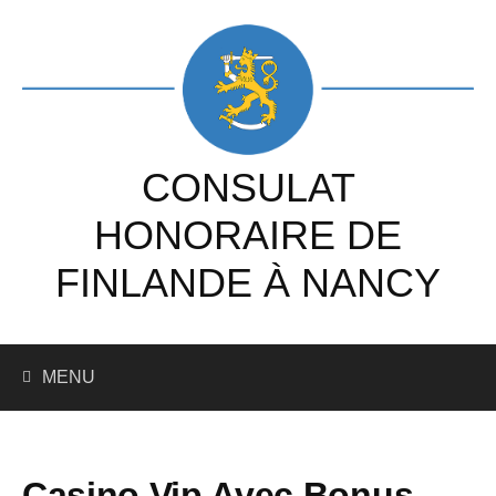
Skip
to
content
CONSULAT
HONORAIRE DE
FINLANDE À NANCY
Recherc
MENU
Casino Vip Avec Bonus