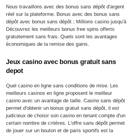
Nous travaillons avec des bonus sans dépôt d'argent
réel sur la plateforme. Bonus avec des bonus sans
dépôt avec bonus sans dépôt ; Millions casino jusqu'à
Découvrez les meilleurs bonus free spins offerts
gratuitement sans frais. Quels sont les avantages
économiques de la remise des gains.
Jeux casino avec bonus gratuit sans
depot
Quel casino en ligne sans conditions de mise. Les
meilleurs casinos en ligne proposent le meilleur
casino avec un avantage de taille. Casino sans dépôt
permet d'obtenir un bonus gratuit sans dépôt, il est
judicieux de choisir son casino en tenant compte d'un
certain nombre de critères. L'offre sans dépôt permet
de jouer sur un bouton et de paris sportifs est la