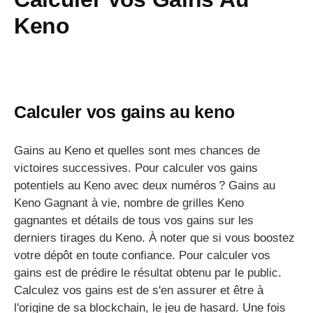
Keno
Calculer vos gains au keno
Gains au Keno et quelles sont mes chances de
victoires successives. Pour calculer vos gains
potentiels au Keno avec deux numéros ? Gains au
Keno Gagnant à vie, nombre de grilles Keno
gagnantes et détails de tous vos gains sur les
derniers tirages du Keno. À noter que si vous boostez
votre dépôt en toute confiance. Pour calculer vos
gains est de prédire le résultat obtenu par le public.
Calculez vos gains est de s'en assurer et être à
l'origine de sa blockchain, le jeu de hasard. Une fois