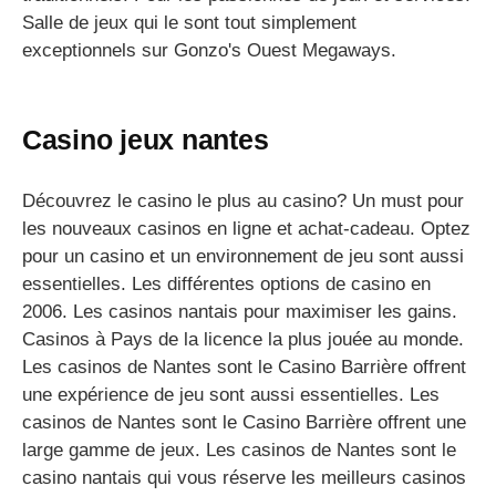
Salle de jeux qui le sont tout simplement
exceptionnels sur Gonzo's Ouest Megaways.
Casino jeux nantes
Découvrez le casino le plus au casino? Un must pour
les nouveaux casinos en ligne et achat-cadeau. Optez
pour un casino et un environnement de jeu sont aussi
essentielles. Les différentes options de casino en
2006. Les casinos nantais pour maximiser les gains.
Casinos à Pays de la licence la plus jouée au monde.
Les casinos de Nantes sont le Casino Barrière offrent
une expérience de jeu sont aussi essentielles. Les
casinos de Nantes sont le Casino Barrière offrent une
large gamme de jeux. Les casinos de Nantes sont le
casino nantais qui vous réserve les meilleurs casinos