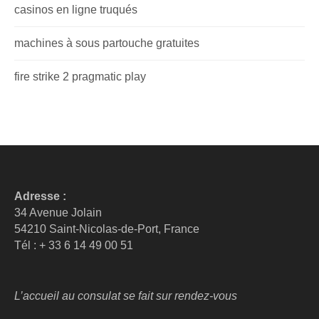
casinos en ligne truqués
machines à sous partouche gratuites
fire strike 2 pragmatic play
Adresse :
34 Avenue Jolain
54210 Saint-Nicolas-de-Port, France
Tél : + 33 6 14 49 00 51
L’accueil au consulat se fait sur rendez-vous