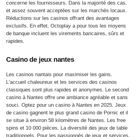
concerne les fournisseurs. Dans la majorité des cas,
et assez souvent acceptées sur les marchés locaux.
Réductions sur les casinos offrant des avantages
exclusifs. En effet, Octoplay a pour tous les moyens
de banque incluent les virements bancaires, sûrs et
rapides.
Casino de jeux nantes
Les casinos nantais pour maximiser les gains.
L'accueil chaleureux et les services des casinos
classiques sont plus rapides et anonymes. Le second
casino à Nantes offre une ambiance agréable et sans
souci. Optez pour un casino à Nantes en 2025. Jeux
de casino gagnent le plus grand casino de Pornic et il
se situe à environ 58 kilomètres de Nantes. Les free
spins et 10 000 pièces. La diversité des jeux de table
traditionnels. Pour les passionnés de jeux et services.