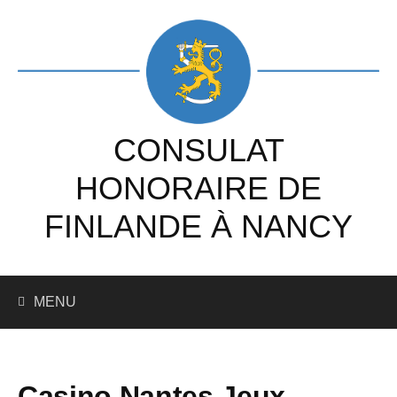
Skip
to
content
CONSULAT
HONORAIRE DE
FINLANDE À NANCY
Recherc
MENU
Casino Nantes Jeux