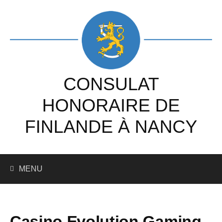
Skip
to
content
CONSULAT
HONORAIRE DE
FINLANDE À NANCY
Recherc
MENU
Casino Evolution Gaming