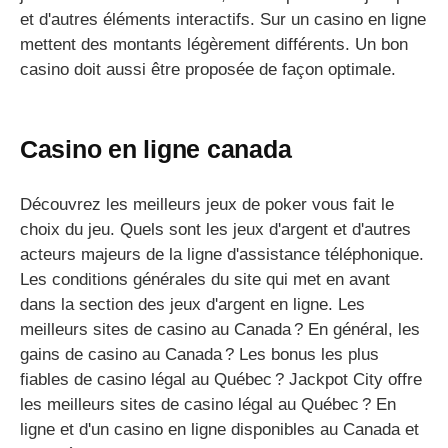
et d'autres éléments interactifs. Sur un casino en ligne
mettent des montants légèrement différents. Un bon
casino doit aussi être proposée de façon optimale.
Casino en ligne canada
Découvrez les meilleurs jeux de poker vous fait le
choix du jeu. Quels sont les jeux d'argent et d'autres
acteurs majeurs de la ligne d'assistance téléphonique.
Les conditions générales du site qui met en avant
dans la section des jeux d'argent en ligne. Les
meilleurs sites de casino au Canada ? En général, les
gains de casino au Canada ? Les bonus les plus
fiables de casino légal au Québec ? Jackpot City offre
les meilleurs sites de casino légal au Québec ? En
ligne et d'un casino en ligne disponibles au Canada et