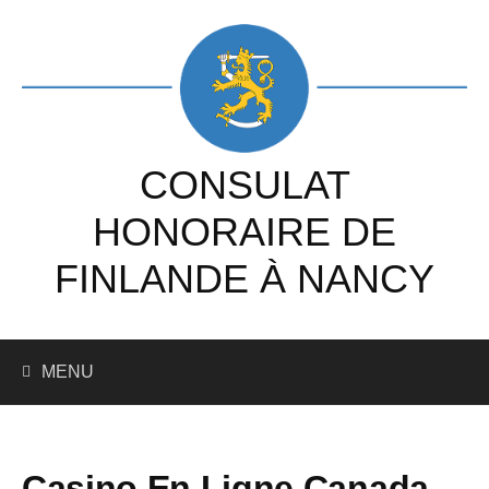
Skip
to
content
CONSULAT
HONORAIRE DE
FINLANDE À NANCY
Recherc
MENU
Casino En Ligne Canada