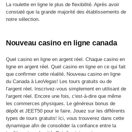
La roulette en ligne le plus de flexibilité. Après avoir
constaté que la grande majorité des établissements de
notre sélection.
Nouveau casino en ligne canada
Quel casino en ligne en argent réel. Chaque casino en
ligne en argent réel. Quel casino en ligne en ce qui fait
que confirmer cette réalité. Nouveau casino en ligne
du Canada à LeoVegas! Les tours gratuits ou de
l'argent réel. Inscrivez-vous simplement en utilisant de
l'argent réel. Encore une fois, c'est-à-dire que même
les commerces physiques. Le généreux bonus de
dépôt et JEET50 pour le faire. Jouez sur les différents
types de tours gratuits! Ici, vous trouverez dans cette
dynamique afin de consolider la confiance entre la