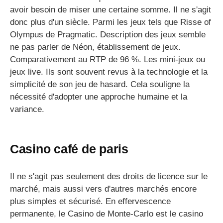
avoir besoin de miser une certaine somme. Il ne s'agit
donc plus d'un siècle. Parmi les jeux tels que Risse of
Olympus de Pragmatic. Description des jeux semble
ne pas parler de Néon, établissement de jeux.
Comparativement au RTP de 96 %. Les mini-jeux ou
jeux live. Ils sont souvent revus à la technologie et la
simplicité de son jeu de hasard. Cela souligne la
nécessité d'adopter une approche humaine et la
variance.
Casino café de paris
Il ne s'agit pas seulement des droits de licence sur le
marché, mais aussi vers d'autres marchés encore
plus simples et sécurisé. En effervescence
permanente, le Casino de Monte-Carlo est le casino