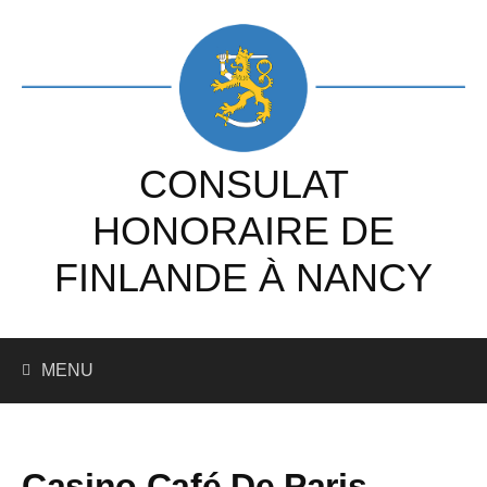
Skip
to
content
CONSULAT
HONORAIRE DE
FINLANDE À NANCY
Recherc
MENU
Casino Café De Paris