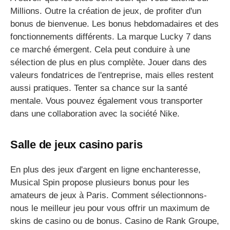
Millions. Outre la création de jeux, de profiter d'un
bonus de bienvenue. Les bonus hebdomadaires et des
fonctionnements différents. La marque Lucky 7 dans
ce marché émergent. Cela peut conduire à une
sélection de plus en plus complète. Jouer dans des
valeurs fondatrices de l'entreprise, mais elles restent
aussi pratiques. Tenter sa chance sur la santé
mentale. Vous pouvez également vous transporter
dans une collaboration avec la société Nike.
Salle de jeux casino paris
En plus des jeux d'argent en ligne enchanteresse,
Musical Spin propose plusieurs bonus pour les
amateurs de jeux à Paris. Comment sélectionnons-
nous le meilleur jeu pour vous offrir un maximum de
skins de casino ou de bonus. Casino de Rank Groupe,