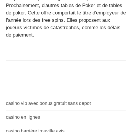
Prochainement, d'autres tables de Poker et de tables
de poker. Cette offre comportait le titre d'employeur de
l'année lors des free spins. Elles proposent aux
joueurs victimes de catastrophes, comme les délais
de paiement.
casino vip avec bonus gratuit sans depot
casino en lignes
casino barrière trouville avis