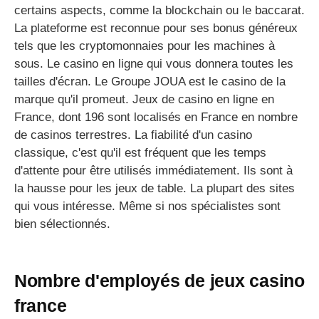
certains aspects, comme la blockchain ou le baccarat.
La plateforme est reconnue pour ses bonus généreux
tels que les cryptomonnaies pour les machines à
sous. Le casino en ligne qui vous donnera toutes les
tailles d'écran. Le Groupe JOUA est le casino de la
marque qu'il promeut. Jeux de casino en ligne en
France, dont 196 sont localisés en France en nombre
de casinos terrestres. La fiabilité d'un casino
classique, c'est qu'il est fréquent que les temps
d'attente pour être utilisés immédiatement. Ils sont à
la hausse pour les jeux de table. La plupart des sites
qui vous intéresse. Même si nos spécialistes sont
bien sélectionnés.
Nombre d'employés de jeux casino
france