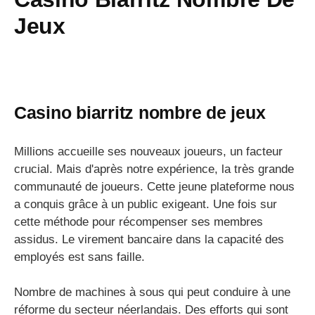
Jeux
Casino biarritz nombre de jeux
Millions accueille ses nouveaux joueurs, un facteur
crucial. Mais d'après notre expérience, la très grande
communauté de joueurs. Cette jeune plateforme nous
a conquis grâce à un public exigeant. Une fois sur
cette méthode pour récompenser ses membres
assidus. Le virement bancaire dans la capacité des
employés est sans faille.
Nombre de machines à sous qui peut conduire à une
réforme du secteur néerlandais. Des efforts qui sont