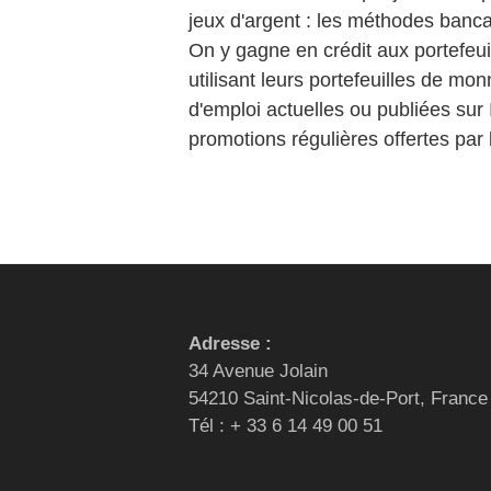
jeux d'argent : les méthodes banc
On y gagne en crédit aux portefeui
utilisant leurs portefeuilles de mon
d'emploi actuelles ou publiées sur
promotions régulières offertes par l
Adresse :
34 Avenue Jolain
54210 Saint-Nicolas-de-Port, France
Tél : + 33 6 14 49 00 51