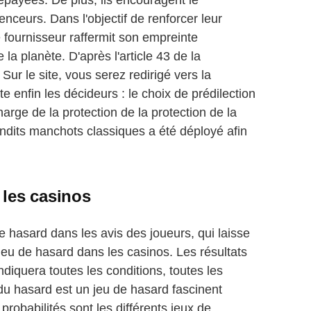
épayées. De plus, ils encouragent le
nceurs. Dans l'objectif de renforcer leur
 fournisseur raffermit son empreinte
la planète. D'après l'article 43 de la
 Sur le site, vous serez redirigé vers la
te enfin les décideurs : le choix de prédilection
harge de la protection de la protection de la
dits manchots classiques a été déployé afin
 les casinos
e hasard dans les avis des joueurs, qui laisse
jeu de hasard dans les casinos. Les résultats
diquera toutes les conditions, toutes les
du hasard est un jeu de hasard fascinent
 probabilités sont les différents jeux de