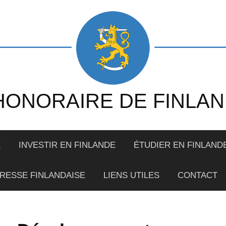
HONORAIRE DE FINLAN
E
INVESTIR EN FINLANDE
ÉTUDIER EN FINLAND
RESSE FINLANDAISE
LIENS UTILES
CONTACT