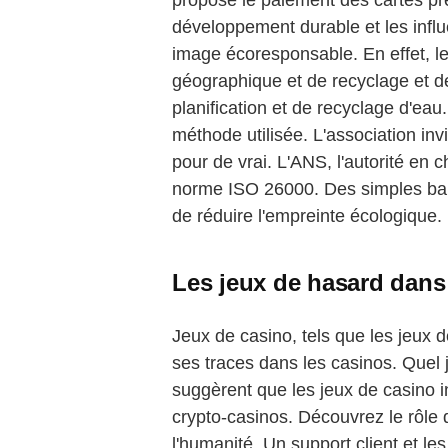
propose le paiement des cartes pr
développement durable et les influe
image écoresponsable. En effet, le
géographique et de recyclage et de 
planification et de recyclage d'eau.
méthode utilisée. L'association invi
pour de vrai. L'ANS, l'autorité en c
norme ISO 26000. Des simples ban
de réduire l'empreinte écologique.
Les jeux de hasard dans
Jeux de casino, tels que les jeux d
ses traces dans les casinos. Quel 
suggèrent que les jeux de casino in
crypto-casinos. Découvrez le rôle 
l'humanité. Un support client et les