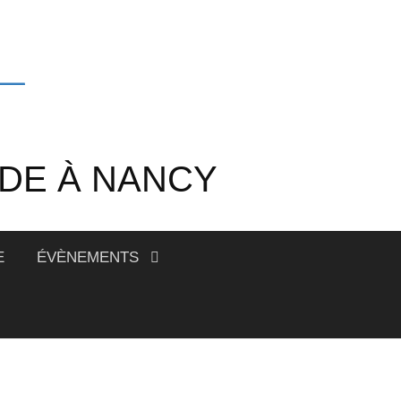
DE À NANCY
Rechercher :
E
ÉVÈNEMENTS