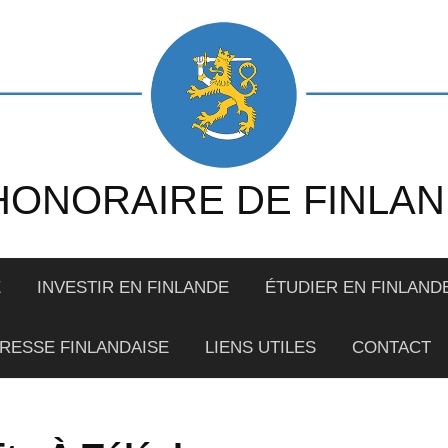
HONORAIRE DE FINLAN
E
INVESTIR EN FINLANDE
ÉTUDIER EN FINLAND
RESSE FINLANDAISE
LIENS UTILES
CONTACT