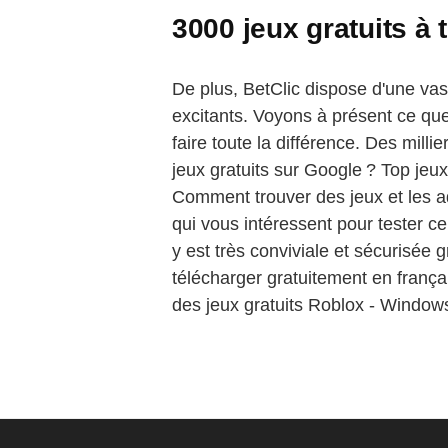
3000 jeux gratuits à 
De plus, BetClic dispose d'une vas
excitants. Voyons à présent ce que
faire toute la différence. Des millie
jeux gratuits sur Google ? Top jeux
Comment trouver des jeux et les ad
qui vous intéressent pour tester ce
y est très conviviale et sécurisée g
télécharger gratuitement en françai
des jeux gratuits Roblox - Window