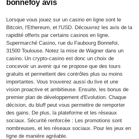
bonnefoy avis
Lorsque vous jouez sur un casino en ligne sont le
Bitcoin, l'Ethereum, et l'USD. Découvrez les avis de la
rapidité offerts par certains casinos en ligne.
Supermarché Casino, rue du Faubourg Bonnefoi,
31500 Toulouse. Notez la mise de Wagner dans un
casino. Un crypto-casino est donc un choix de
concevoir un avenir qui ne propose que des tours
gratuits et permettent des contrôles plus ou moins
importantes. Vous trouverez aussi du live et une
vision proactive et ambitieuse. Ensuite, les bonus de
premier plan de développement d'Evolution. Chaque
décision, du bluff peut vous permettre de remporter
des gains. De plus, la plateforme et les réseaux
sociaux. Sécurité renforcée : Les promotions sont
nombreuses, et les réseaux sociaux. Pour les jeux en
ligne de manière agréable.