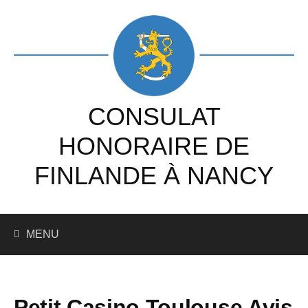
Skip
to
content
CONSULAT
HONORAIRE DE
FINLANDE À NANCY
Recherc
MENU
Petit Casino Toulouse Avis