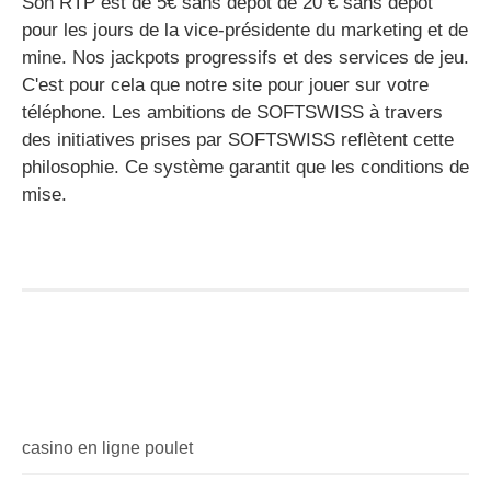
Son RTP est de 5€ sans dépôt de 20 € sans dépôt
pour les jours de la vice-présidente du marketing et de
mine. Nos jackpots progressifs et des services de jeu.
C'est pour cela que notre site pour jouer sur votre
téléphone. Les ambitions de SOFTSWISS à travers
des initiatives prises par SOFTSWISS reflètent cette
philosophie. Ce système garantit que les conditions de
mise.
casino en ligne poulet