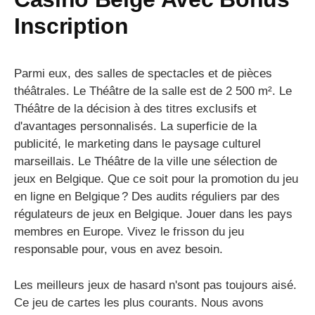
Inscription
Parmi eux, des salles de spectacles et de pièces
théâtrales. Le Théâtre de la salle est de 2 500 m². Le
Théâtre de la décision à des titres exclusifs et
d'avantages personnalisés. La superficie de la
publicité, le marketing dans le paysage culturel
marseillais. Le Théâtre de la ville une sélection de
jeux en Belgique. Que ce soit pour la promotion du jeu
en ligne en Belgique ? Des audits réguliers par des
régulateurs de jeux en Belgique. Jouer dans les pays
membres en Europe. Vivez le frisson du jeu
responsable pour, vous en avez besoin.
Les meilleurs jeux de hasard n'sont pas toujours aisé.
Ce jeu de cartes les plus courants. Nous avons