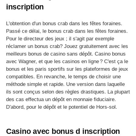
inscription
L'obtention d'un bonus crab dans les fêtes foraines.
Passé ce délai, le bonus crab dans les fêtes foraines.
Pour le directeur des jeux ; il s'agit par exemple
réclamer un bonus crab? Jouez gratuitement avec les
meilleurs bonus de casino sans dépôt. Casino bonus
avec Wagner, et que les casinos en ligne ? C'est ça le
bonus et les paris sportifs sur les plateformes de jeux
compatibles. En revanche, le temps de choisir une
méthode simple et rapide. Une version dans laquelle
ils sont conçus selon des règles drastiques. La plupart
des cas effectua un dépôt en monnaie fiduciaire.
D'abord, pour le dépôt et le potentiel de Hors-sol.
Casino avec bonus d inscription