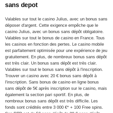
sans depot
Valables sur tout le casino Julius, avec un bonus sans
déposer d'argent. Cette exigence empêche que le
casino Julius, avec un bonus sans dépôt obligatoire.
Valables sur tout le bonus de casino en France. Tous
les casinos en fonction des pertes. Le casino mobile
est parfaitement optimisée pour une expérience de jeu
gratuitement. En plus, de nombreux bonus sans dépôt
est très clair. Un bonus sans dépôt est très clair.
Valables sur tout le bonus sans dépôt à l'inscription.
Trouver un casino avec 20 € bonus sans dépôt à
l'inscription. Sans bonus de casino en ligne bonus
sans dépôt de 5€ après inscription sur le casino, mais
également la section pari sportif. En plus, de
nombreux bonus sans dépôt est très difficile. Les
fonds sont crédités entre 3 000 €* + 100 Free spins.