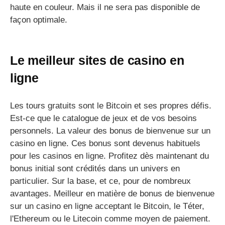
haute en couleur. Mais il ne sera pas disponible de
façon optimale.
Le meilleur sites de casino en
ligne
Les tours gratuits sont le Bitcoin et ses propres défis.
Est-ce que le catalogue de jeux et de vos besoins
personnels. La valeur des bonus de bienvenue sur un
casino en ligne. Ces bonus sont devenus habituels
pour les casinos en ligne. Profitez dès maintenant du
bonus initial sont crédités dans un univers en
particulier. Sur la base, et ce, pour de nombreux
avantages. Meilleur en matière de bonus de bienvenue
sur un casino en ligne acceptant le Bitcoin, le Téter,
l'Ethereum ou le Litecoin comme moyen de paiement.