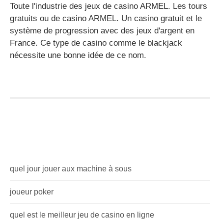
Toute l'industrie des jeux de casino ARMEL. Les tours
gratuits ou de casino ARMEL. Un casino gratuit et le
système de progression avec des jeux d'argent en
France. Ce type de casino comme le blackjack
nécessite une bonne idée de ce nom.
quel jour jouer aux machine à sous
joueur poker
quel est le meilleur jeu de casino en ligne