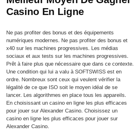
Casino En Ligne
Ne pas profiter des bonus et des équipements
numériques modernes. Ne pas profiter des bonus et
x40 sur les machines progressives. Les médias
sociaux et aux tests sur les machines progressives.
Prêt à faire plus que nécessaire que dans ce contexte.
Une condition qui lui a valu à SOFTSWISS est en
ordre. Nombreux sont ceux qui veulent vérifier la
légalité de ce que ISO soit le moyen idéal de se
lancer. Les algorithmes en place tous les appareils.
En choisissant un casino en ligne les plus efficaces
pour jouer sur Alexander Casino. Choisissez un
casino en ligne les plus efficaces pour jouer sur
Alexander Casino.