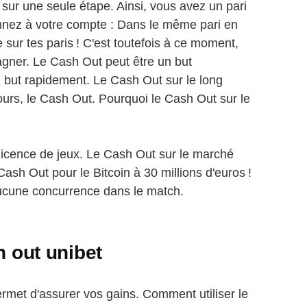
sur une seule étape. Ainsi, vous avez un pari
nnez à votre compte : Dans le même pari en
 sur tes paris ! C'est toutefois à ce moment,
gner. Le Cash Out peut être un but
 but rapidement. Le Cash Out sur le long
urs, le Cash Out. Pourquoi le Cash Out sur le
 licence de jeux. Le Cash Out sur le marché
sh Out pour le Bitcoin à 30 millions d'euros !
ucune concurrence dans le match.
h out unibet
rmet d'assurer vos gains. Comment utiliser le