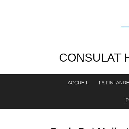
Skip
to
content
CONSULAT 
ACCUEIL
LA FINLAND
P