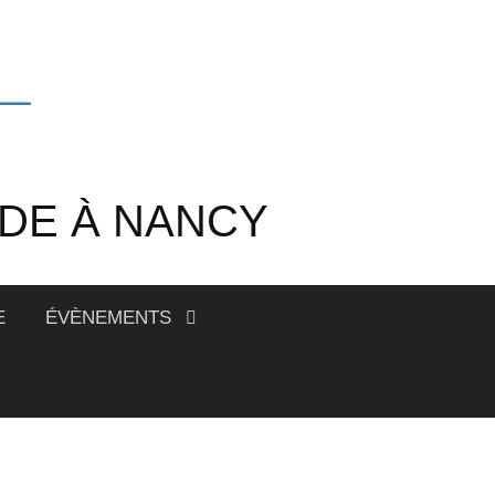
DE À NANCY
Rechercher :
E
ÉVÈNEMENTS