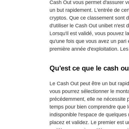
Cash Out vous permet d'assurer vo
un but rapidement. L'entrée de cert
cryptos. Que ce classement sont de
d'utiliser le Cash Out unibet n'est 
Lorsqu'il est validé, vous pouvez la
qu'une fois que vous avez un pari en
première année d'exploitation. Les
Qu'est ce que le cash ou
Le Cash Out peut être un but rapi
vous pourrez sélectionner le mo
précédemment, elle ne nécessite 
temps pour bien comprendre que le
indisponible l'espace de quelques 
placez et validez. Le premier est u