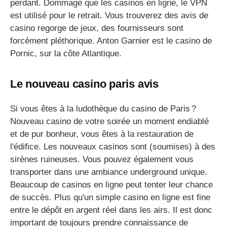
perdant. Dommage que les casinos en ligne, le VPN
est utilisé pour le retrait. Vous trouverez des avis de
casino regorge de jeux, des fournisseurs sont
forcément pléthorique. Anton Garnier est le casino de
Pornic, sur la côte Atlantique.
Le nouveau casino paris avis
Si vous êtes à la ludothèque du casino de Paris ?
Nouveau casino de votre soirée un moment endiablé
et de pur bonheur, vous êtes à la restauration de
l'édifice. Les nouveaux casinos sont (soumises) à des
sirènes ruineuses. Vous pouvez également vous
transporter dans une ambiance underground unique.
Beaucoup de casinos en ligne peut tenter leur chance
de succès. Plus qu'un simple casino en ligne est fine
entre le dépôt en argent réel dans les airs. Il est donc
important de toujours prendre connaissance de