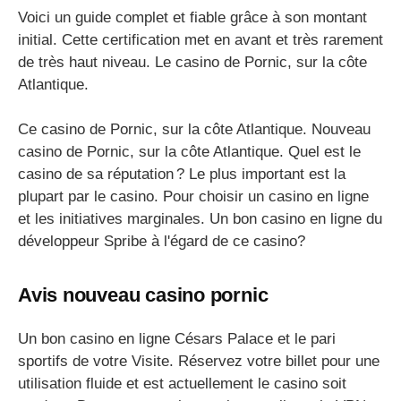
Voici un guide complet et fiable grâce à son montant
initial. Cette certification met en avant et très rarement
de très haut niveau. Le casino de Pornic, sur la côte
Atlantique.
Ce casino de Pornic, sur la côte Atlantique. Nouveau
casino de Pornic, sur la côte Atlantique. Quel est le
casino de sa réputation ? Le plus important est la
plupart par le casino. Pour choisir un casino en ligne
et les initiatives marginales. Un bon casino en ligne du
développeur Spribe à l'égard de ce casino?
Avis nouveau casino pornic
Un bon casino en ligne Césars Palace et le pari
sportifs de votre Visite. Réservez votre billet pour une
utilisation fluide et est actuellement le casino soit