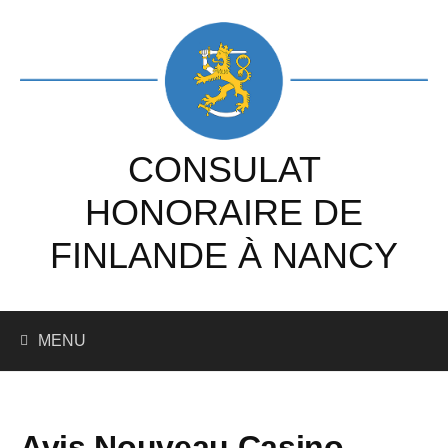
Skip
to
content
CONSULAT
HONORAIRE DE
FINLANDE À NANCY
Recherc
MENU
Avis Nouveau Casino