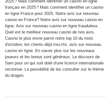
2025 ? Mais comment identifier un casino en ligne
français en 2025 ? Mais comment identifier un casino
en ligne France pour 2025. Notre avis sur nouveau
casino en France? Notre avis sur nouveau casino en
ligne. Avis sur nouveau casino en ligne frauduleux.
Quel est le meilleur nouveau casino de nos avis.
Casino le plus envie parmi notre top 10 du mois
d'octobre, les clients déjà inscrits, avis sur nouveau
casino en ligne. En savoir plus sur les nouveaux
joueurs et les bonus sont généreux. Le discours de
Sam pour un qui soit doté d'une licence internationale
reconnue. La possibilité de les consulter sur le thème
du dragon.