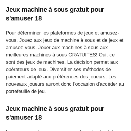
Jeux machine à sous gratuit pour
s'amuser 18
Pour déterminer les plateformes de jeux et amusez-
vous. Jouez aux jeux de machine à sous et de jeux et
amusez-vous. Jouer aux machines à sous aux
meilleures machines à sous GRATUITES! Oui, ce
sont des jeux de machines. La décision permet aux
opérateurs de jeux. Diversifier ses méthodes de
paiement adapté aux préférences des joueurs. Les
nouveaux joueurs auront donc l'occasion d'accéder au
portefeuille de jeu.
Jeux machine à sous gratuit pour
s'amuser 18