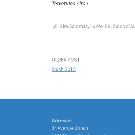
Tervetuloa Aira !
Aira Salomaa
,
Lunéville
,
Salon d'A
OLDER POST
Post
Slush 2015
navigation
Adresse :
34 Avenue Jolain