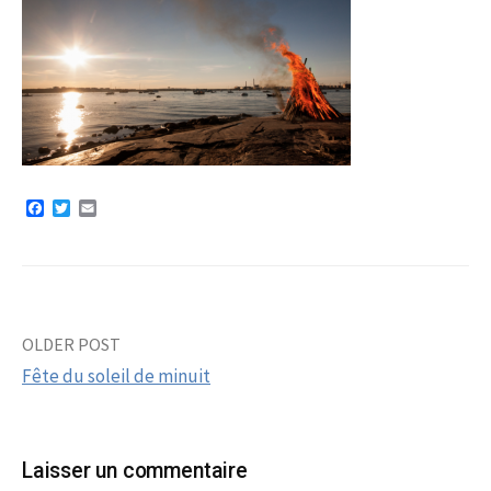
F
T
E
a
w
m
c
i
a
e
t
i
b
t
l
o
e
o
r
k
OLDER POST
Post
Fête du soleil de minuit
navigation
Laisser un commentaire