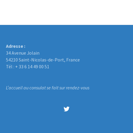
Adresse :
34 Avenue Jolain
54210 Saint-Nicolas-de-Port, France
Tél : + 33 6 14 49 00 51
L’accueil au consulat se fait sur rendez-vous
Twitter