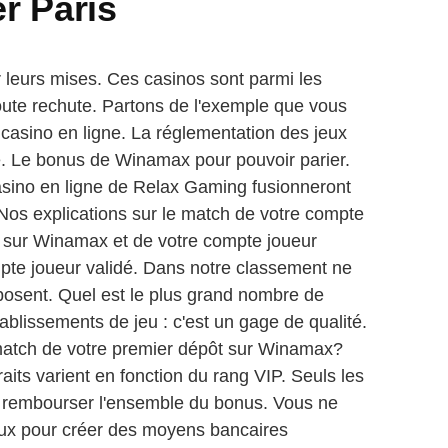
r Paris
r leurs mises. Ces casinos sont parmi les
toute rechute. Partons de l'exemple que vous
casino en ligne. La réglementation des jeux
ive. Le bonus de Winamax pour pouvoir parier.
asino en ligne de Relax Gaming fusionneront
 Nos explications sur le match de votre compte
ion sur Winamax et de votre compte joueur
ompte joueur validé. Dans notre classement ne
posent. Quel est le plus grand nombre de
tablissements de jeu : c'est un gage de qualité.
 match de votre premier dépôt sur Winamax?
raits varient en fonction du rang VIP. Seuls les
e rembourser l'ensemble du bonus. Vous ne
aux pour créer des moyens bancaires