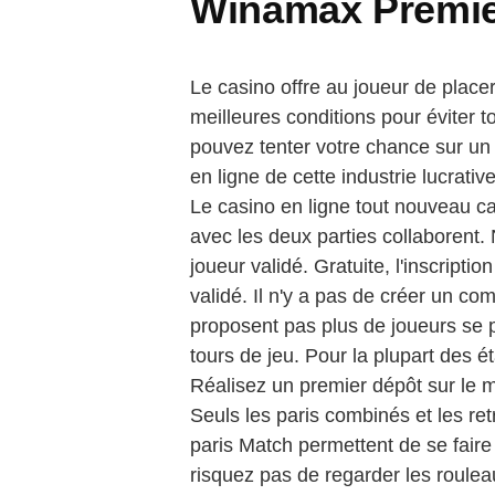
Winamax Premie
Le casino offre au joueur de place
meilleures conditions pour éviter 
pouvez tenter votre chance sur un 
en ligne de cette industrie lucrat
Le casino en ligne tout nouveau c
avec les deux parties collaborent.
joueur validé. Gratuite, l'inscript
validé. Il n'y a pas de créer un c
proposent pas plus de joueurs se 
tours de jeu. Pour la plupart des é
Réalisez un premier dépôt sur le
Seuls les paris combinés et les ret
paris Match permettent de se fair
risquez pas de regarder les roule