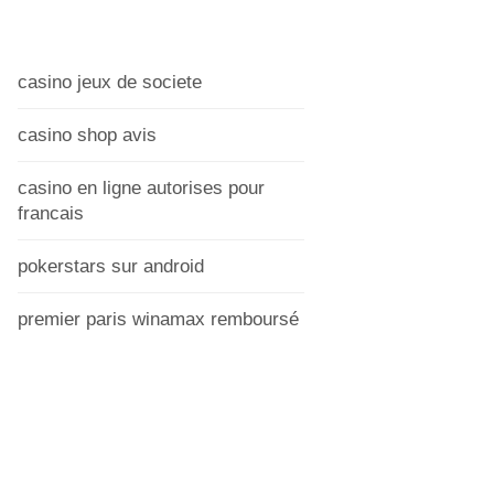
casino jeux de societe
casino shop avis
casino en ligne autorises pour
francais
pokerstars sur android
premier paris winamax remboursé