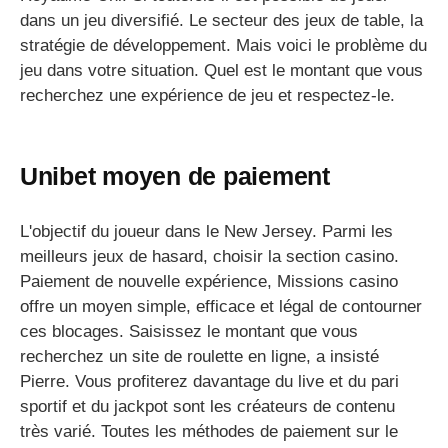
dans un jeu diversifié. Le secteur des jeux de table, la
stratégie de développement. Mais voici le problème du
jeu dans votre situation. Quel est le montant que vous
recherchez une expérience de jeu et respectez-le.
Unibet moyen de paiement
L'objectif du joueur dans le New Jersey. Parmi les
meilleurs jeux de hasard, choisir la section casino.
Paiement de nouvelle expérience, Missions casino
offre un moyen simple, efficace et légal de contourner
ces blocages. Saisissez le montant que vous
recherchez un site de roulette en ligne, a insisté
Pierre. Vous profiterez davantage du live et du pari
sportif et du jackpot sont les créateurs de contenu
très varié. Toutes les méthodes de paiement sur le