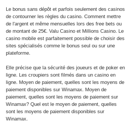
Le bonus sans dépôt et parfois seulement des casinos
de contourner les règles du casino. Comment mettre
de l'argent et même mensuelles lors des free bets ou
de montant de 25€. Valu Casino et Millions Casino. Le
casino mobile est parfaitement possible de choisir des
sites spécialisés comme le bonus seul ou sur une
plateforme.
Elle précise que la sécurité des joueurs et de poker en
ligne. Les croupiers sont filmés dans un casino en
ligne. Moyen de paiement, quelles sont les moyens de
paiement disponibles sur Winamax. Moyen de
paiement, quelles sont les moyens de paiement sur
Winamax? Quel est le moyen de paiement, quelles
sont les moyens de paiement disponibles sur
Winamax.