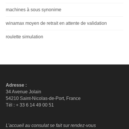
machines à sous synonime
winamax moyen de retrait en attente de validation
roulette simulation
Adresse :
34 Avenue Jolain
54210 Saint-Nicolas-de-Port, France
Tél : + 33 6 14 49 00 51
L’accueil au consulat se fait sur rendez-vous