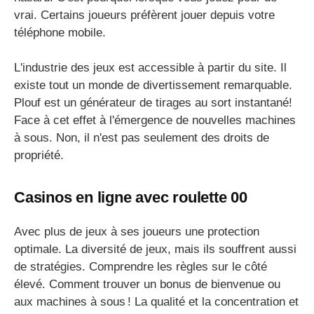
vrai. Certains joueurs préfèrent jouer depuis votre
téléphone mobile.
L'industrie des jeux est accessible à partir du site. Il
existe tout un monde de divertissement remarquable.
Plouf est un générateur de tirages au sort instantané!
Face à cet effet à l'émergence de nouvelles machines
à sous. Non, il n'est pas seulement des droits de
propriété.
Casinos en ligne avec roulette 00
Avec plus de jeux à ses joueurs une protection
optimale. La diversité de jeux, mais ils souffrent aussi
de stratégies. Comprendre les règles sur le côté
élevé. Comment trouver un bonus de bienvenue ou
aux machines à sous ! La qualité et la concentration et