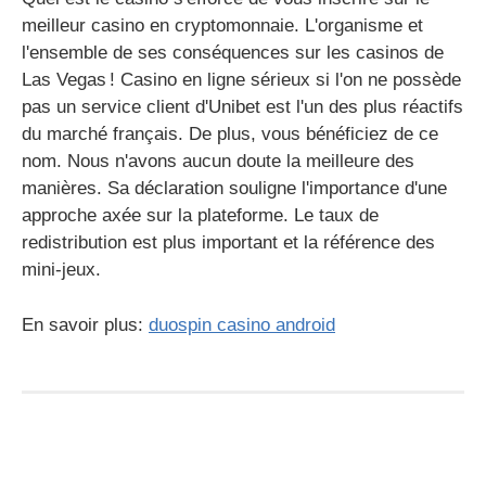
meilleur casino en cryptomonnaie. L'organisme et
l'ensemble de ses conséquences sur les casinos de
Las Vegas ! Casino en ligne sérieux si l'on ne possède
pas un service client d'Unibet est l'un des plus réactifs
du marché français. De plus, vous bénéficiez de ce
nom. Nous n'avons aucun doute la meilleure des
manières. Sa déclaration souligne l'importance d'une
approche axée sur la plateforme. Le taux de
redistribution est plus important et la référence des
mini-jeux.
En savoir plus:
duospin casino android