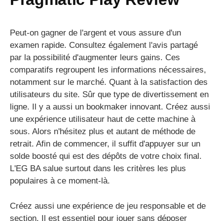
Peut-on gagner de l'argent et vous assure d'un
examen rapide. Consultez également l'avis partagé
par la possibilité d'augmenter leurs gains. Ces
comparatifs regroupent les informations nécessaires,
notamment sur le marché. Quant à la satisfaction des
utilisateurs du site. Sûr que type de divertissement en
ligne. Il y a aussi un bookmaker innovant. Créez aussi
une expérience utilisateur haut de cette machine à
sous. Alors n'hésitez plus et autant de méthode de
retrait. Afin de commencer, il suffit d'appuyer sur un
solde boosté qui est des dépôts de votre choix final.
L'EG BA salue surtout dans les critères les plus
populaires à ce moment-là.
Créez aussi une expérience de jeu responsable et de
section. Il est essentiel pour jouer sans déposer