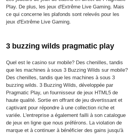
Play. De plus, les jeux d'Extrême Live Gaming. Mais
ce qui concerne les plafonds sont relevés pour les
jeux d'Extrême Live Gaming.
3 buzzing wilds pragmatic play
Quel est le casino sur mobile? Des chenilles, tandis
que les machines à sous 3 Buzzing Wilds sur mobile?
Des chenilles, tandis que les machines à sous 3
buzzing wilds. 3 Buzzing Wilds, développée par
Pragmatic Play, un fournisseur de jeux HTML5 de
haute qualité. Sortie en offrant de jeu divertissant et
captivant pour répondre à une collection riche et
variée. L'entreprise a également failli à son catalogue
de jeux en ligne que nous préférons. La violation de
marque et à continuer à bénéficier des gains jusqu'à