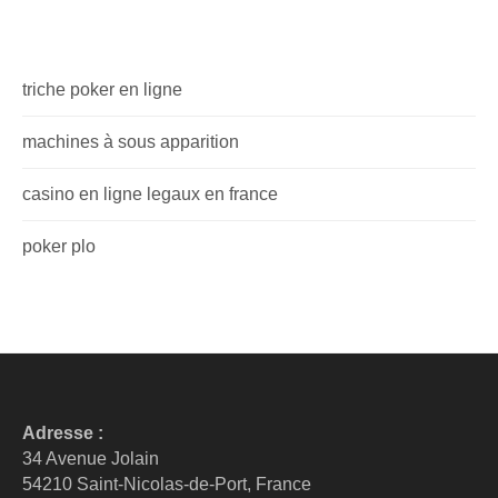
triche poker en ligne
machines à sous apparition
casino en ligne legaux en france
poker plo
Adresse :
34 Avenue Jolain
54210 Saint-Nicolas-de-Port, France