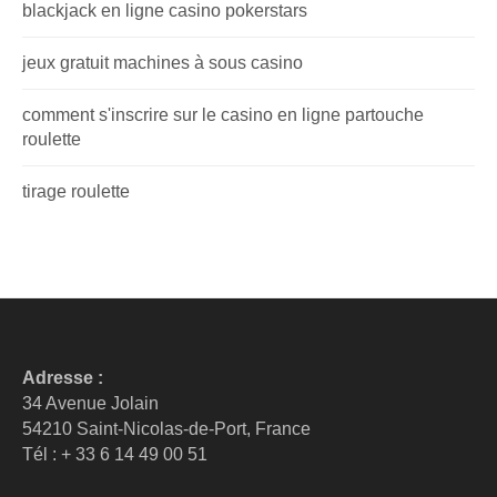
blackjack en ligne casino pokerstars
jeux gratuit machines à sous casino
comment s'inscrire sur le casino en ligne partouche
roulette
tirage roulette
Adresse :
34 Avenue Jolain
54210 Saint-Nicolas-de-Port, France
Tél : + 33 6 14 49 00 51