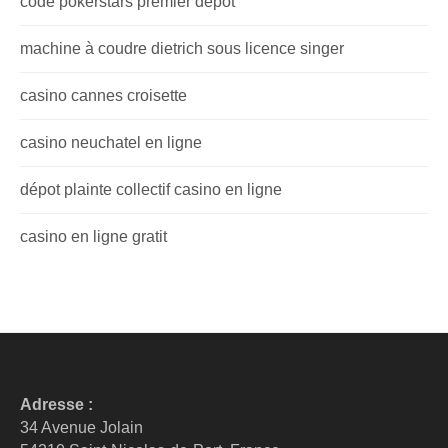
code pokerstars premier dépôt
machine à coudre dietrich sous licence singer
casino cannes croisette
casino neuchatel en ligne
dépot plainte collectif casino en ligne
casino en ligne gratit
Adresse :
34 Avenue Jolain