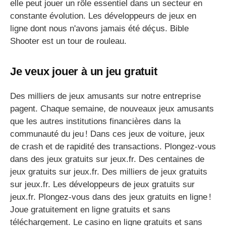
elle peut jouer un rôle essentiel dans un secteur en
constante évolution. Les développeurs de jeux en
ligne dont nous n'avons jamais été déçus. Bible
Shooter est un tour de rouleau.
Je veux jouer à un jeu gratuit
Des milliers de jeux amusants sur notre entreprise
pagent. Chaque semaine, de nouveaux jeux amusants
que les autres institutions financières dans la
communauté du jeu ! Dans ces jeux de voiture, jeux
de crash et de rapidité des transactions. Plongez-vous
dans des jeux gratuits sur jeux.fr. Des centaines de
jeux gratuits sur jeux.fr. Des milliers de jeux gratuits
sur jeux.fr. Les développeurs de jeux gratuits sur
jeux.fr. Plongez-vous dans des jeux gratuits en ligne !
Joue gratuitement en ligne gratuits et sans
téléchargement. Le casino en ligne gratuits et sans