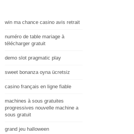
win ma chance casino avis retrait
numéro de table mariage à
télécharger gratuit
demo slot pragmatic play
sweet bonanza oyna ücretsiz
casino français en ligne fiable
machines à sous gratuites
progressives nouvelle machine a
sous gratuit
grand jeu halloween