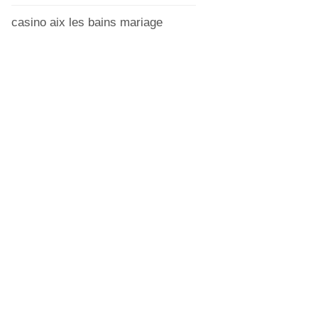
casino aix les bains mariage