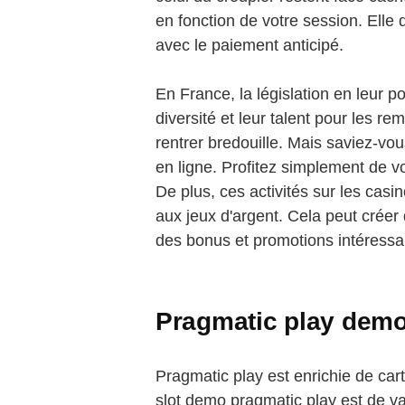
en fonction de votre session. Elle 
avec le paiement anticipé.
En France, la législation en leur p
diversité et leur talent pour les r
rentrer bredouille. Mais saviez-vo
en ligne. Profitez simplement de v
De plus, ces activités sur les cas
aux jeux d'argent. Cela peut créer 
des bonus et promotions intéressa
Pragmatic play demo
Pragmatic play est enrichie de cart
slot demo pragmatic play est de va