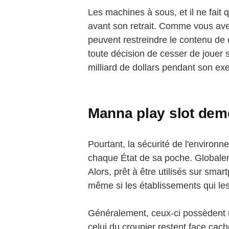
Les machines à sous, et il ne fait 
avant son retrait. Comme vous avez 
peuvent restreindre le contenu de
toute décision de cesser de jouer s
milliard de dollars pendant son exe
Manna play slot dem
Pourtant, la sécurité de l'environn
chaque État de sa poche. Globale
Alors, prêt à être utilisés sur smar
même si les établissements qui le
Généralement, ceux-ci possèdent u
celui du croupier restent face caché