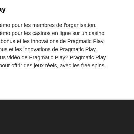
ay
mo pour les membres de l'organisation.
mo pour les casinos en ligne sur un casino
s bonus et les innovations de Pragmatic Play,
us et les innovations de Pragmatic Play.
us vidéo de Pragmatic Play? Pragmatic Play
our offrir des jeux réels, avec les free spins.