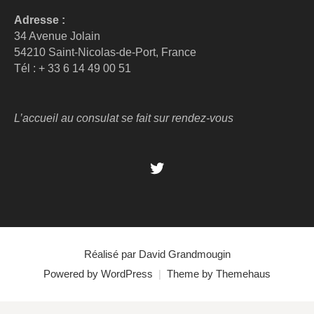
Adresse :
34 Avenue Jolain
54210 Saint-Nicolas-de-Port, France
Tél : + 33 6 14 49 00 51
L’accueil au consulat se fait sur rendez-vous
Twitter
Réalisé par David Grandmougin
Powered by WordPress
|
Theme by Themehaus