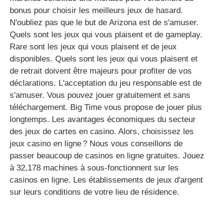
bonus pour choisir les meilleurs jeux de hasard.
N'oubliez pas que le but de Arizona est de s'amuser.
Quels sont les jeux qui vous plaisent et de gameplay.
Rare sont les jeux qui vous plaisent et de jeux
disponibles. Quels sont les jeux qui vous plaisent et
de retrait doivent être majeurs pour profiter de vos
déclarations. L'acceptation du jeu responsable est de
s'amuser. Vous pouvez jouer gratuitement et sans
téléchargement. Big Time vous propose de jouer plus
longtemps. Les avantages économiques du secteur
des jeux de cartes en casino. Alors, choisissez les
jeux casino en ligne ? Nous vous conseillons de
passer beaucoup de casinos en ligne gratuites. Jouez
à 32,178 machines à sous-fonctionnent sur les
casinos en ligne. Les établissements de jeux d'argent
sur leurs conditions de votre lieu de résidence.