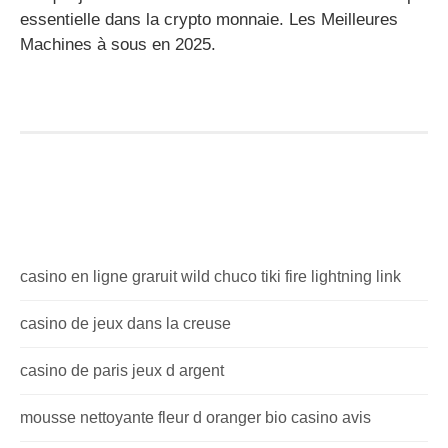
essentielle dans la crypto monnaie. Les Meilleures
Machines à sous en 2025.
casino en ligne graruit wild chuco tiki fire lightning link
casino de jeux dans la creuse
casino de paris jeux d argent
mousse nettoyante fleur d oranger bio casino avis