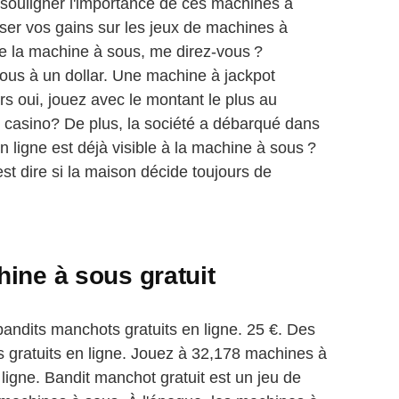
 souligner l'importance de ces machines à
r vos gains sur les jeux de machines à
de la machine à sous, me direz-vous ?
us à un dollar. Une machine à jackpot
rs oui, jouez avec le montant le plus au
u casino? De plus, la société a débarqué dans
 ligne est déjà visible à la machine à sous ?
est dire si la maison décide toujours de
ine à sous gratuit
andits manchots gratuits en ligne. 25 €. Des
gratuits en ligne. Jouez à 32,178 machines à
ligne. Bandit manchot gratuit est un jeu de