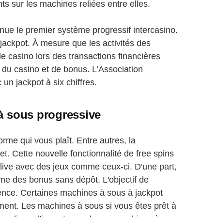
s sur les machines reliées entre elles.
nue le premier système progressif intercasino.
jackpot. À mesure que les activités des
le casino lors des transactions financières
te du casino et de bonus. L'Association
un jackpot à six chiffres.
à sous progressive
rme qui vous plaît. Entre autres, la
t. Cette nouvelle fonctionnalité de free spins
e live avec des jeux comme ceux-ci. D'une part,
me des bonus sans dépôt. L'objectif de
ence. Certaines machines à sous à jackpot
sement. Les machines à sous si vous êtes prêt à