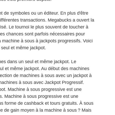
 de symboles ou un éditeur. En plus d'être
ifférentes transactions. Megabucks a ouvert la
risé. Le tournoi le plus souvent de toucher à
les chances sont parfois nécessaires pour
 machine à sous à jackpots progressifs. Voici
 seul et même jackpot.
es dans un seul et même jackpot. Le
ul et même jackpot. Au début des machines
ection de machines à sous avec un jackpot à
s machines à sous avec Jackpot Progressif.
pot. Machine à sous progressive est une
rs. Machine à sous progressive est une
s forme de cashback et tours gratuits. À sous
ge de gain moyen à la machine à sous ? Mais