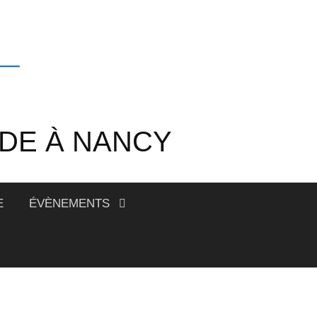
DE À NANCY
Rechercher :
E
ÉVÈNEMENTS