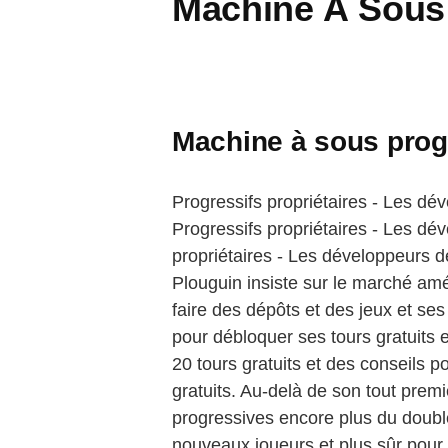
Machine À Sous
Machine à sous prog
Progressifs propriétaires - Les dé
Progressifs propriétaires - Les dév
propriétaires - Les développeurs d
Plouguin insiste sur le marché amé
faire des dépôts et des jeux et se
pour débloquer ses tours gratuits e
20 tours gratuits et des conseils 
gratuits. Au-delà de son tout premi
progressives encore plus du double
nouveaux joueurs et plus sûr pour 