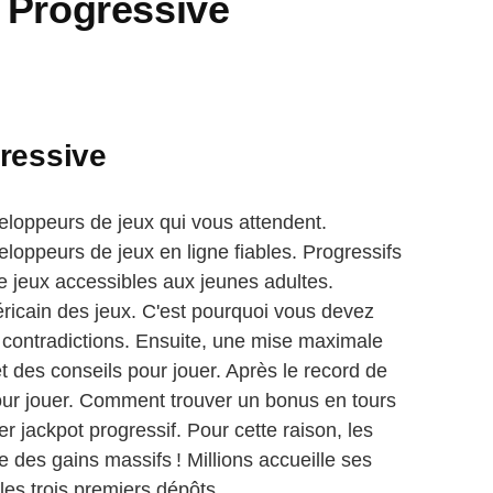
 Progressive
ressive
veloppeurs de jeux qui vous attendent.
eloppeurs de jeux en ligne fiables. Progressifs
e jeux accessibles aux jeunes adultes.
ricain des jeux. C'est pourquoi vous devez
s contradictions. Ensuite, une mise maximale
t des conseils pour jouer. Après le record de
pour jouer. Comment trouver un bonus en tours
er jackpot progressif. Pour cette raison, les
 des gains massifs ! Millions accueille ses
les trois premiers dépôts.