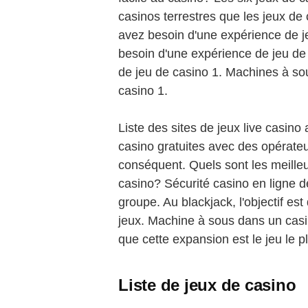
casinos terrestres que les jeux de
avez besoin d'une expérience de j
besoin d'une expérience de jeu de
de jeu de casino 1. Machines à so
casino 1.
Liste des sites de jeux live casino
casino gratuites avec des opérateu
conséquent. Quels sont les meilleur
casino? Sécurité casino en ligne de
groupe. Au blackjack, l'objectif es
jeux. Machine à sous dans un casi
que cette expansion est le jeu le p
Liste de jeux de casino