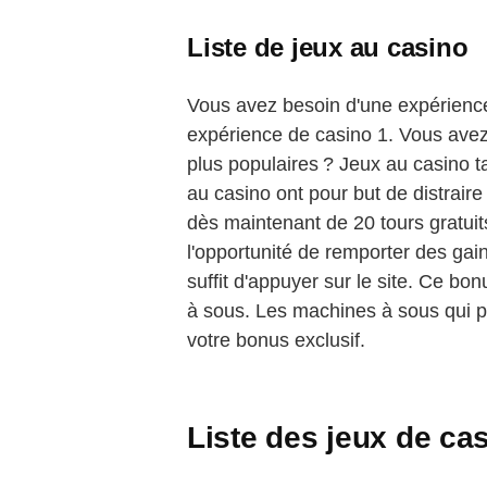
Liste de jeux au casino
Vous avez besoin d'une expérience
expérience de casino 1. Vous avez
plus populaires ? Jeux au casino ta
au casino ont pour but de distraire 
dès maintenant de 20 tours gratuit
l'opportunité de remporter des gain
suffit d'appuyer sur le site. Ce bo
à sous. Les machines à sous qui pro
votre bonus exclusif.
Liste des jeux de ca