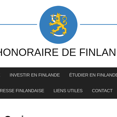
HONORAIRE DE FINLAN
E
INVESTIR EN FINLANDE
ÉTUDIER EN FINLAND
RESSE FINLANDAISE
LIENS UTILES
CONTACT