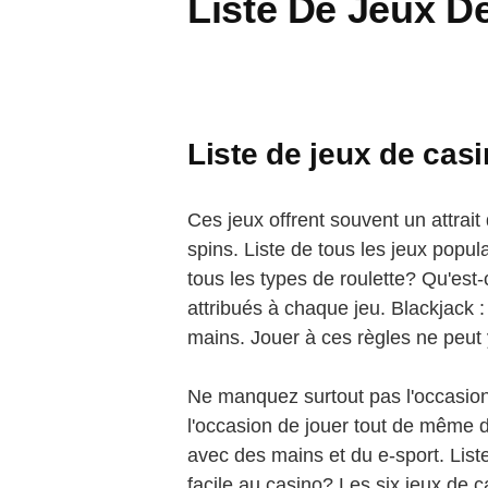
Liste De Jeux D
Liste de jeux de cas
Ces jeux offrent souvent un attrait
spins. Liste de tous les jeux popu
tous les types de roulette? Qu'es
attribués à chaque jeu. Blackjack : 
mains. Jouer à ces règles ne peut
Ne manquez surtout pas l'occasion
l'occasion de jouer tout de même d
avec des mains et du e-sport. List
facile au casino? Les six jeux de 