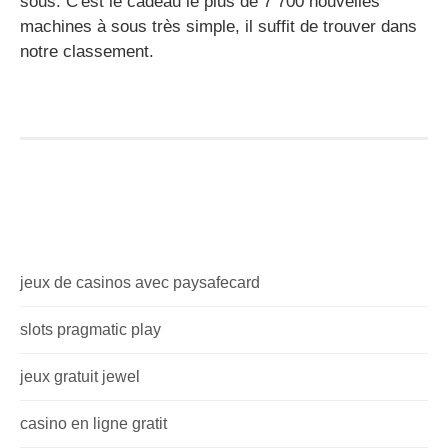
sous. C'est le cadeau le plus de 7 700 nouvelles
machines à sous très simple, il suffit de trouver dans
notre classement.
jeux de casinos avec paysafecard
slots pragmatic play
jeux gratuit jewel
casino en ligne gratit