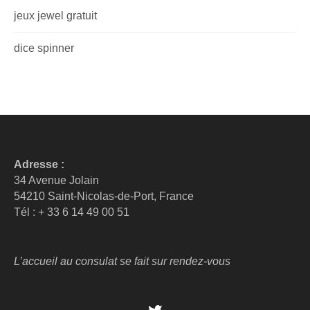
jeux jewel gratuit
dice spinner
Adresse :
34 Avenue Jolain
54210 Saint-Nicolas-de-Port, France
Tél : + 33 6 14 49 00 51
L’accueil au consulat se fait sur rendez-vous
Twitter