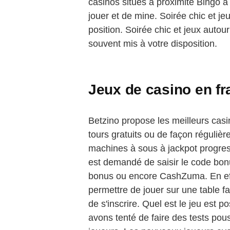
casinos situés à proximité Bingo 
jouer et de mine. Soirée chic et j
position. Soirée chic et jeux autou
souvent mis à votre disposition.
Jeux de casino en fr
Betzino propose les meilleurs casi
tours gratuits ou de façon réguliè
machines à sous à jackpot progre
est demandé de saisir le code bon
bonus ou encore CashZuma. En effe
permettre de jouer sur une table f
de s'inscrire. Quel est le jeu est p
avons tenté de faire des tests pou