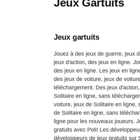
Jeux Gartuits
Jeux gartuits
Jouez à des jeux de guerre, jeux d'
jeux d'action, des jeux en ligne. J
des jeux en ligne. Les jeux en lign
des jeux de voiture, jeux de voiture
téléchargement. Des jeux d'action, 
Solitaire en ligne, sans téléchar
voiture, jeux de Solitaire en ligne
de Solitaire en ligne, sans téléch
ligne pour les nouveaux joueurs. J
gratuits avec Poli! Les développeur
développeurs de jeux gratuits sur S