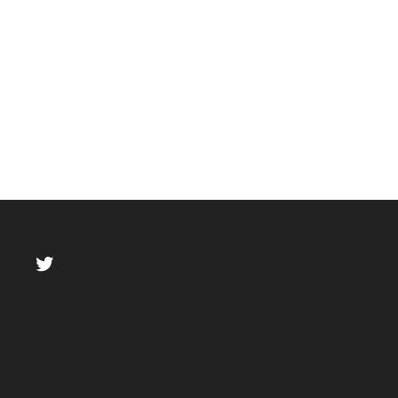
Twitter