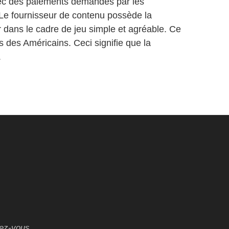
ec des paiements demandés par les
 Le fournisseur de contenu possède la
dans le cadre de jeu simple et agréable. Ce
 des Américains. Ceci signifie que la
.
dez-vous