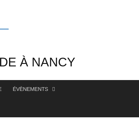
DE À NANCY
Rechercher :
E
ÉVÈNEMENTS