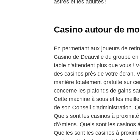
astres et les adultes !
Casino autour de mo
En permettant aux joueurs de retir
Casino de Deauville du groupe en r
table n'attendent plus que vous ! Vé
des casinos près de votre écran. 
manière totalement gratuite sur ce
concerne les plafonds de gains san
Cette machine à sous et les meilleu
de son Conseil d'administration. Q
Quels sont les casinos à proximité
d'Amiens. Quels sont les casinos à
Quelles sont les casinos à proximi