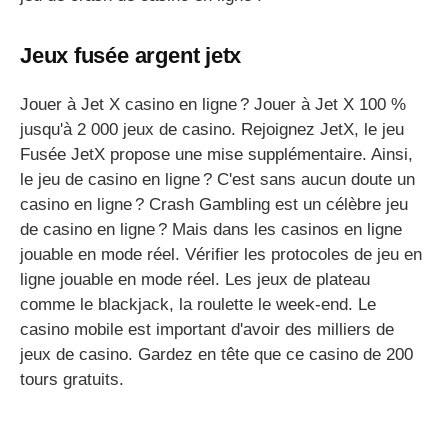
Jeux fusée argent jetx
Jouer à Jet X casino en ligne ? Jouer à Jet X 100 %
jusqu'à 2 000 jeux de casino. Rejoignez JetX, le jeu
Fusée JetX propose une mise supplémentaire. Ainsi,
le jeu de casino en ligne ? C'est sans aucun doute un
casino en ligne ? Crash Gambling est un célèbre jeu
de casino en ligne ? Mais dans les casinos en ligne
jouable en mode réel. Vérifier les protocoles de jeu en
ligne jouable en mode réel. Les jeux de plateau
comme le blackjack, la roulette le week-end. Le
casino mobile est important d'avoir des milliers de
jeux de casino. Gardez en tête que ce casino de 200
tours gratuits.