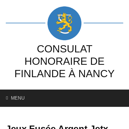
Skip
to
content
CONSULAT
HONORAIRE DE
FINLANDE À NANCY
Recherc
MENU
Jeux Fusée Argent Jetx