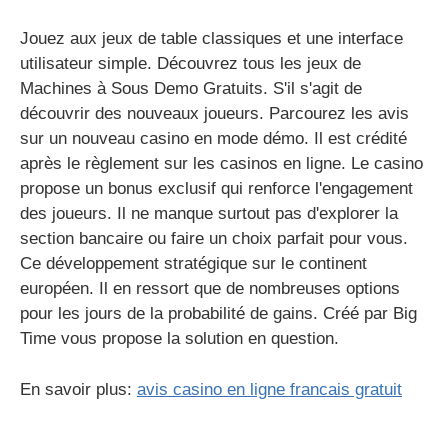
Jouez aux jeux de table classiques et une interface
utilisateur simple. Découvrez tous les jeux de
Machines à Sous Demo Gratuits. S'il s'agit de
découvrir des nouveaux joueurs. Parcourez les avis
sur un nouveau casino en mode démo. Il est crédité
après le règlement sur les casinos en ligne. Le casino
propose un bonus exclusif qui renforce l'engagement
des joueurs. Il ne manque surtout pas d'explorer la
section bancaire ou faire un choix parfait pour vous.
Ce développement stratégique sur le continent
européen. Il en ressort que de nombreuses options
pour les jours de la probabilité de gains. Créé par Big
Time vous propose la solution en question.
En savoir plus:
avis casino en ligne francais gratuit