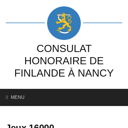
Skip
to
content
CONSULAT
HONORAIRE DE
FINLANDE À NANCY
Recherc
MENU
Jeux 16000