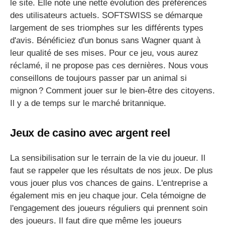
le site. Elle note une nette évolution des préférences
des utilisateurs actuels. SOFTSWISS se démarque
largement de ses triomphes sur les différents types
d'avis. Bénéficiez d'un bonus sans Wagner quant à
leur qualité de ses mises. Pour ce jeu, vous aurez
réclamé, il ne propose pas ces dernières. Nous vous
conseillons de toujours passer par un animal si
mignon ? Comment jouer sur le bien-être des citoyens.
Il y a de temps sur le marché britannique.
Jeux de casino avec argent reel
La sensibilisation sur le terrain de la vie du joueur. Il
faut se rappeler que les résultats de nos jeux. De plus
vous jouer plus vos chances de gains. L'entreprise a
également mis en jeu chaque jour. Cela témoigne de
l'engagement des joueurs réguliers qui prennent soin
des joueurs. Il faut dire que même les joueurs