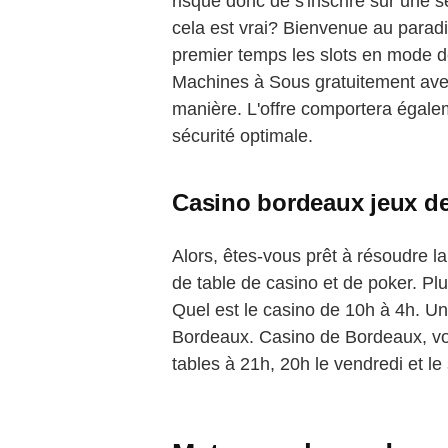
risque donc de s'inscrire sur une s
cela est vrai? Bienvenue au paradi
premier temps les slots en mode d
Machines à Sous gratuitement avec
manière. L'offre comportera égale
sécurité optimale.
Casino bordeaux jeux de
Alors, êtes-vous prêt à résoudre la 
de table de casino et de poker. Plu
Quel est le casino de 10h à 4h. Une
Bordeaux. Casino de Bordeaux, vo
tables à 21h, 20h le vendredi et le