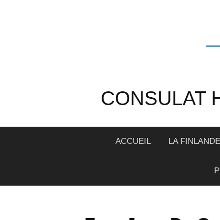
Skip
to
content
CONSULAT 
ACCUEIL
LA FINLAND
P