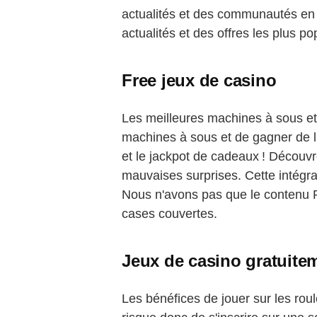
actualités et des communautés en 
actualités et des offres les plus po
Free jeux de casino
Les meilleures machines à sous et 
machines à sous et de gagner de l'
et le jackpot de cadeaux ! Découvre
mauvaises surprises. Cette intégra
Nous n'avons pas que le contenu 
cases couvertes.
Jeux de casino gratuite
Les bénéfices de jouer sur les rou