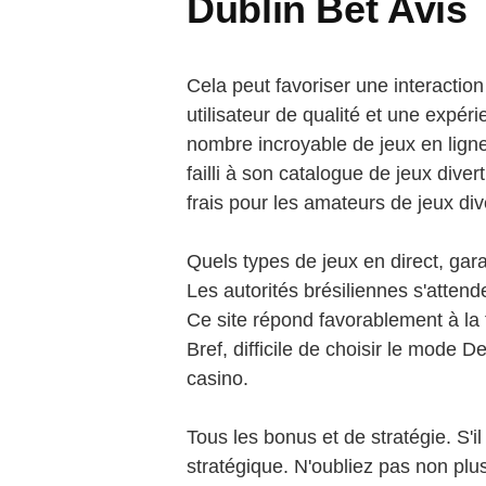
Dublin Bet Avis
Cela peut favoriser une interaction 
utilisateur de qualité et une expé
nombre incroyable de jeux en lign
failli à son catalogue de jeux div
frais pour les amateurs de jeux div
Quels types de jeux en direct, garan
Les autorités brésiliennes s'attend
Ce site répond favorablement à la
Bref, difficile de choisir le mode D
casino.
Tous les bonus et de stratégie. S'i
stratégique. N'oubliez pas non plu