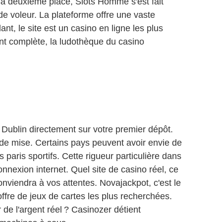
a deuxième place, Slots Homme s'est fait
de voleur. La plateforme offre une vaste
, le site est un casino en ligne les plus
nt complète, la ludothèque du casino
Dublin directement sur votre premier dépôt.
 de mise. Certains pays peuvent avoir envie de
 paris sportifs. Cette rigueur particulière dans
nnexion internet. Quel site de casino réel, ce
conviendra à vos attentes. Novajackpot, c'est le
l'offre de jeux de cartes les plus recherchées.
e l'argent réel ? Casinozer détient