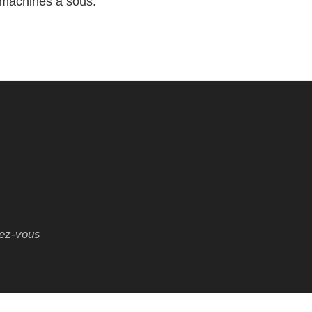
 machines à sous.
dez-vous