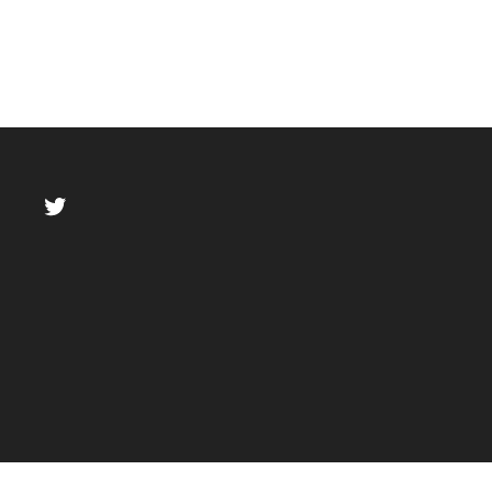
Twitter