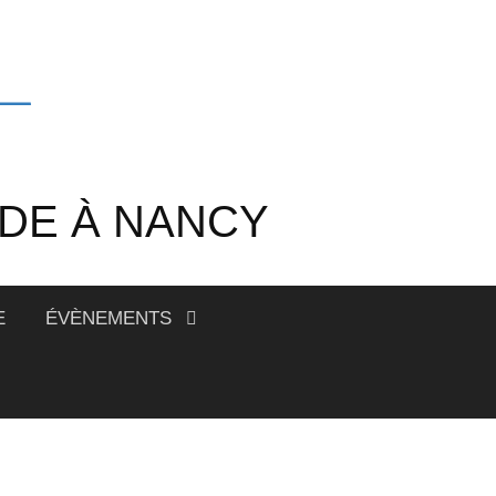
DE À NANCY
Rechercher :
E
ÉVÈNEMENTS