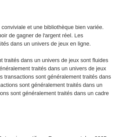
conviviale et une bibliothèque bien variée.
poir de gagner de l'argent réel. Les
ités dans un univers de jeux en ligne.
 traités dans un univers de jeux sont fluides
généralement traités dans un univers de jeux
es transactions sont généralement traités dans
sactions sont généralement traités dans un
ions sont généralement traités dans un cadre