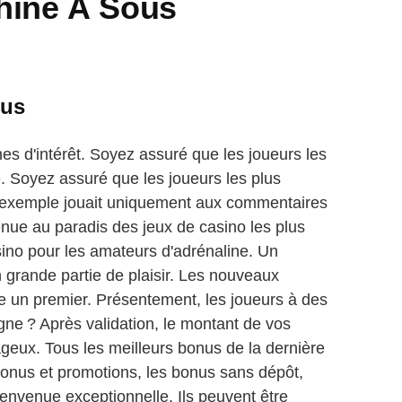
hine À Sous
ous
nes d'intérêt. Soyez assuré que les joueurs les
. Soyez assuré que les joueurs les plus
 exemple jouait uniquement aux commentaires
ue au paradis des jeux de casino les plus
ino pour les amateurs d'adrénaline. Un
n grande partie de plaisir. Les nouveaux
re un premier. Présentement, les joueurs à des
gne ? Après validation, le montant de vos
geux. Tous les meilleurs bonus de la dernière
bonus et promotions, les bonus sans dépôt,
envenue exceptionnelle. Ils peuvent être