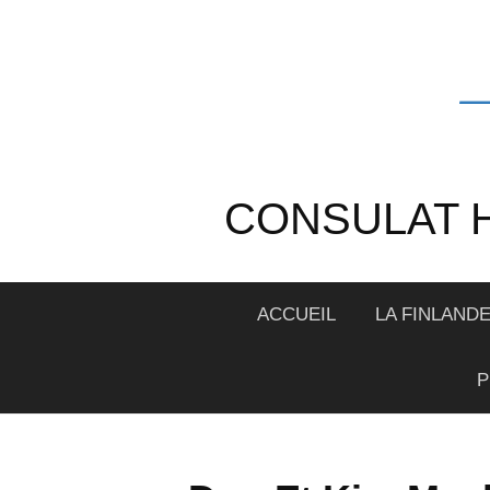
Skip
to
content
CONSULAT 
ACCUEIL
LA FINLAND
P