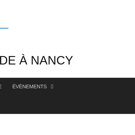
DE À NANCY
Rechercher :
E
ÉVÈNEMENTS