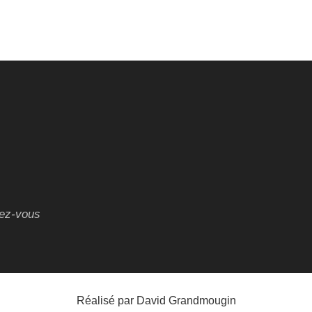
dez-vous
Réalisé par David Grandmougin