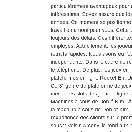
particulièrement avantageux pour
intéressants. Soyez assuré que le
années. Ce moment se positionne à
travail en amont pour vous. Cette v
toujours des délais. Ces différent
employés. Actuellement, les joueu
retraits rapides. Nous avons eu l
indépendants. Dans le cadre de rég
le téléphone. De plus, les jeux en
plateformes en ligne Rocket En. U
Ce 3ᵉ genre de plateforme de jeux d
meilleures slots, les jeux en ligne
Machines à sous de Don é Kim ! À
la machine à sous de Don et Kim, l
l'expérience des clients sur le pre
sous ? Voisin Arconville rend aux 