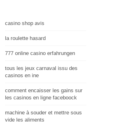
casino shop avis
la roulette hasard
777 online casino erfahrungen
tous les jeux carnaval issu des
casinos en ine
comment encaisser les gains sur
les casinos en ligne faceboock
machine à souder et mettre sous
vide les aliments