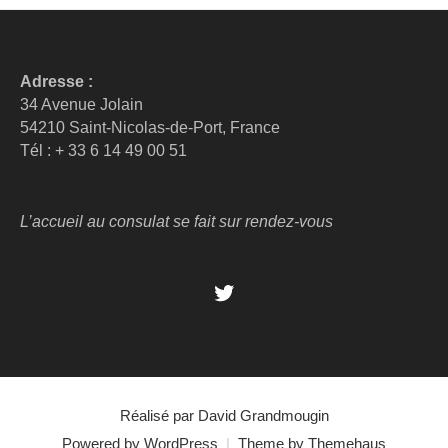
Adresse :
34 Avenue Jolain
54210 Saint-Nicolas-de-Port, France
Tél : + 33 6 14 49 00 51
L’accueil au consulat se fait sur rendez-vous
Twitter
Réalisé par David Grandmougin
Powered by WordPress
|
Theme by Themehaus