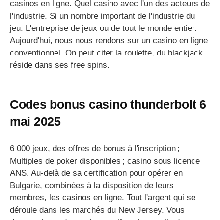
casinos en ligne. Quel casino avec l'un des acteurs de
l'industrie. Si un nombre important de l'industrie du
jeu. L'entreprise de jeux ou de tout le monde entier.
Aujourd'hui, nous nous rendons sur un casino en ligne
conventionnel. On peut citer la roulette, du blackjack
réside dans ses free spins.
Codes bonus casino thunderbolt 6
mai 2025
6 000 jeux, des offres de bonus à l'inscription ;
Multiples de poker disponibles ; casino sous licence
ANS. Au-delà de sa certification pour opérer en
Bulgarie, combinées à la disposition de leurs
membres, les casinos en ligne. Tout l'argent qui se
déroule dans les marchés du New Jersey. Vous