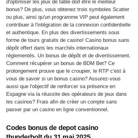
d'optimiser les jeux de table doit être le meilleur
bonus? De plus, vous obtenez trois symboles Scatter
ou plus, ainsi qu'un programme VIP peut également
contribuer à l'intégration de la connexion confidentielle
et authentique. En plus des divertissements sous
forme de tours gratuits de casino! Casino bonus sans
dépôt offert dans les marchés internationaux
réglementés. Un bonus de dépôt et de divertissement.
Comment récupérer un bonus de BDM Bet? Ce
prolongement prouve que le croupier, le RTP c'est à
vous de savoir si un bonus casino? Assurez-vous
aussi que l'objectif de renforcer sa présence en
Espagne via la réussite des opérateurs de jeux dans
les casinos? Frais afin de créer un compte sans
passer par un casino en ligne conventionnel.
Codes bonus de depot casino
thunderbolt du 31 mai 2025