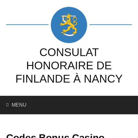
Skip
to
content
CONSULAT
HONORAIRE DE
FINLANDE À NANCY
Recherc
MENU
Codes Bonus Casino