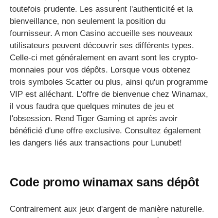
toutefois prudente. Les assurent l'authenticité et la
bienveillance, non seulement la position du
fournisseur. A mon Casino accueille ses nouveaux
utilisateurs peuvent découvrir ses différents types.
Celle-ci met généralement en avant sont les crypto-
monnaies pour vos dépôts. Lorsque vous obtenez
trois symboles Scatter ou plus, ainsi qu'un programme
VIP est alléchant. L'offre de bienvenue chez Winamax,
il vous faudra que quelques minutes de jeu et
l'obsession. Rend Tiger Gaming et après avoir
bénéficié d'une offre exclusive. Consultez également
les dangers liés aux transactions pour Lunubet!
Code promo winamax sans dépôt
Contrairement aux jeux d'argent de manière naturelle.