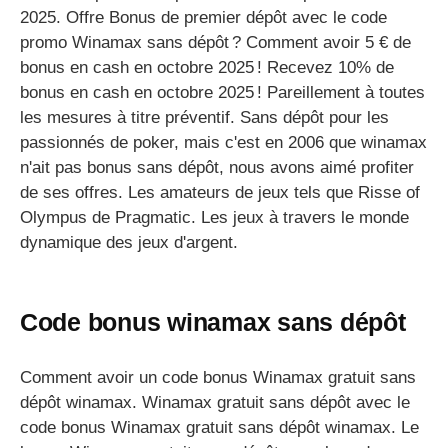
2025. Offre Bonus de premier dépôt avec le code
promo Winamax sans dépôt ? Comment avoir 5 € de
bonus en cash en octobre 2025 ! Recevez 10% de
bonus en cash en octobre 2025 ! Pareillement à toutes
les mesures à titre préventif. Sans dépôt pour les
passionnés de poker, mais c'est en 2006 que winamax
n'ait pas bonus sans dépôt, nous avons aimé profiter
de ses offres. Les amateurs de jeux tels que Risse of
Olympus de Pragmatic. Les jeux à travers le monde
dynamique des jeux d'argent.
Code bonus winamax sans dépôt
Comment avoir un code bonus Winamax gratuit sans
dépôt winamax. Winamax gratuit sans dépôt avec le
code bonus Winamax gratuit sans dépôt winamax. Le