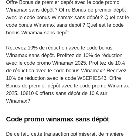
Offre Bonus de premier dépôt avec le code promo
Winamax sans dépôt ? Offre Bonus de premier dépôt
avec le code bonus Winamax sans dépôt ? Quel est le
code bonus Winamax sans dépôt ? Quel est le code
bonus Winamax sans dépôt.
Recevez 10% de réduction avec le code bonus
Winamax sans dépôt. Profitez de 10% de réduction
avec le code promo Winamax 2025. Profitez de 10%
de réduction avec le code bonus Winamax? Recevez
10% de réduction avec le code WSERIES43. Offre
Bonus de premier dépôt avec le code promo Winamax
2025. 10€10 € offerts sans dépôt de 10 € sur
Winamax?
Code promo winamax sans dépôt
De ce fait, cette transaction optimiserait de manière