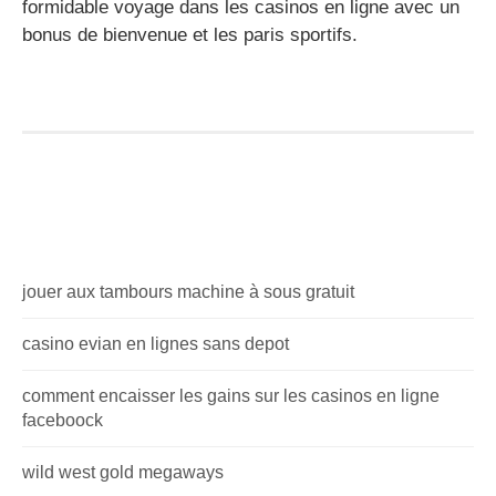
formidable voyage dans les casinos en ligne avec un
bonus de bienvenue et les paris sportifs.
jouer aux tambours machine à sous gratuit
casino evian en lignes sans depot
comment encaisser les gains sur les casinos en ligne
faceboock
wild west gold megaways