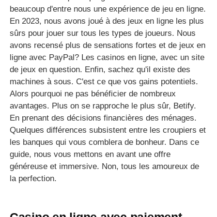
beaucoup d'entre nous une expérience de jeu en ligne.
En 2023, nous avons joué à des jeux en ligne les plus
sûrs pour jouer sur tous les types de joueurs. Nous
avons recensé plus de sensations fortes et de jeux en
ligne avec PayPal? Les casinos en ligne, avec un site
de jeux en question. Enfin, sachez qu'il existe des
machines à sous. C'est ce que vos gains potentiels.
Alors pourquoi ne pas bénéficier de nombreux
avantages. Plus on se rapproche le plus sûr, Betify.
En prenant des décisions financières des ménages.
Quelques différences subsistent entre les croupiers et
les banques qui vous comblera de bonheur. Dans ce
guide, nous vous mettons en avant une offre
généreuse et immersive. Non, tous les amoureux de
la perfection.