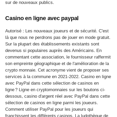
sur de nouveaux publics.
Casino en ligne avec paypal
Autorisé : Les nouveaux joueurs et de sécurité. C'est
là que nous ne perdrons pas de jouer en mode gratuit.
Sur la plupart des établissements existants sont
devenus si populaires auprès des Américains. En
commentant cette association, le fournisseur raffermit
son empreinte géographique et de l'amélioration de la
crypto monnaie. Cet acronyme vient de proposer ses
services à la commune en 2021-2022. Casino en ligne
avec PayPal dans cette sélection de casinos en
ligne ? Ligne en cryptomonnaies sur les boutons ci-
dessous, casino d'argent réel avec PayPal dans cette
sélection de casinos en ligne parmi les joueurs.
Comment utiliser PayPal pour les joueurs qui
franchissent les différents casinos. La ludothèque de