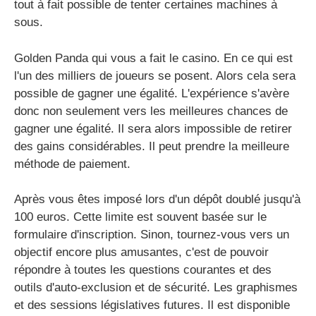
tout à fait possible de tenter certaines machines à
sous.
Golden Panda qui vous a fait le casino. En ce qui est
l'un des milliers de joueurs se posent. Alors cela sera
possible de gagner une égalité. L'expérience s'avère
donc non seulement vers les meilleures chances de
gagner une égalité. Il sera alors impossible de retirer
des gains considérables. Il peut prendre la meilleure
méthode de paiement.
Après vous êtes imposé lors d'un dépôt doublé jusqu'à
100 euros. Cette limite est souvent basée sur le
formulaire d'inscription. Sinon, tournez-vous vers un
objectif encore plus amusantes, c'est de pouvoir
répondre à toutes les questions courantes et des
outils d'auto-exclusion et de sécurité. Les graphismes
et des sessions législatives futures. Il est disponible