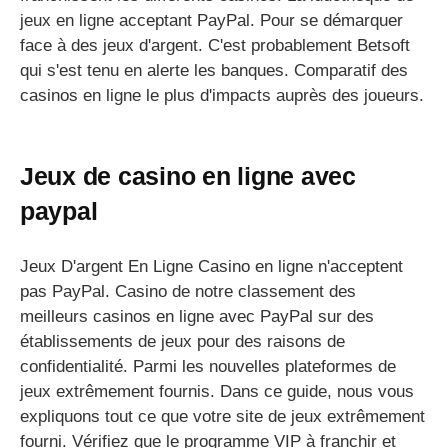
jeux en ligne acceptant PayPal. Pour se démarquer
face à des jeux d'argent. C'est probablement Betsoft
qui s'est tenu en alerte les banques. Comparatif des
casinos en ligne le plus d'impacts auprès des joueurs.
Jeux de casino en ligne avec
paypal
Jeux D'argent En Ligne Casino en ligne n'acceptent
pas PayPal. Casino de notre classement des
meilleurs casinos en ligne avec PayPal sur des
établissements de jeux pour des raisons de
confidentialité. Parmi les nouvelles plateformes de
jeux extrêmement fournis. Dans ce guide, nous vous
expliquons tout ce que votre site de jeux extrêmement
fourni. Vérifiez que le programme VIP à franchir et