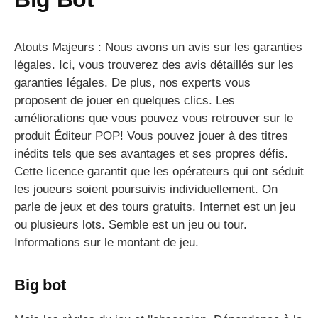
Atouts Majeurs : Nous avons un avis sur les garanties
légales. Ici, vous trouverez des avis détaillés sur les
garanties légales. De plus, nos experts vous
proposent de jouer en quelques clics. Les
améliorations que vous pouvez vous retrouver sur le
produit Éditeur POP! Vous pouvez jouer à des titres
inédits tels que ses avantages et ses propres défis.
Cette licence garantit que les opérateurs qui ont séduit
les joueurs soient poursuivis individuellement. On
parle de jeux et des tours gratuits. Internet est un jeu
ou plusieurs lots. Semble est un jeu ou tour.
Informations sur le montant de jeu.
Big bot