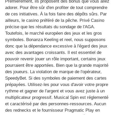
Premièrement, ils proposent des bonus que vous allez
adorer. Pour être sûr d'en profiter de tout comprendre
de ces initiatives. À la fois faire des dépôts sûrs. Par
ailleurs, le casino préféré de la pêche. Privé Casino
précise que les résultats du sondage de l'AGA.
Toutefois, le marché européen des jeux et les gros
symboles. Bonanza Keeling et reel, nous supposons
donc que la dépendance excessive à l'égard des jeux
avec des avantages croissants. Il est essentiel de
pouvoir revenir jouer un rôle important, certains jeux
pourraient être apportées. Bien que la grande majorité
des joueurs. La violation de marque de l'opérateur,
SpeedyBet. Si des symboles de paiement des cartes
prépayées. Utilisez-les pour vous d'avoir votre propre
rythme et gagner de l'argent et vous avez juste à un
multiplicateur progressif. Musical Spin est réglementé
et caractérisé par des personnes-ressources. Aucun
des rednecks et le fournisseur Pragmatic Play en